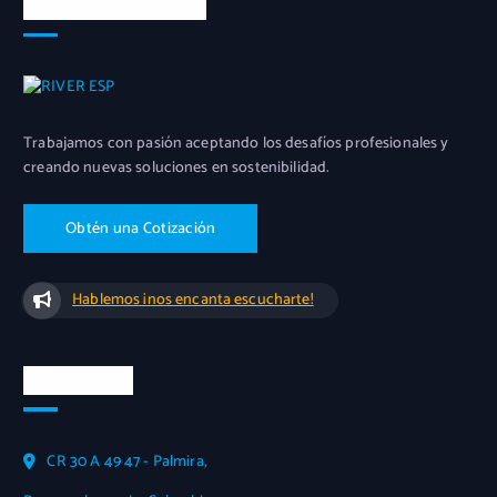
Acerca de nosotros
Trabajamos con pasión aceptando los desafíos profesionales y
creando nuevas soluciones en sostenibilidad.
O
b
t
é
n
u
n
a
C
o
t
i
z
a
c
i
ó
n
Hablemos ¡nos encanta escucharte!
Info Oficial
CR 30 A 49 47 - Palmira,