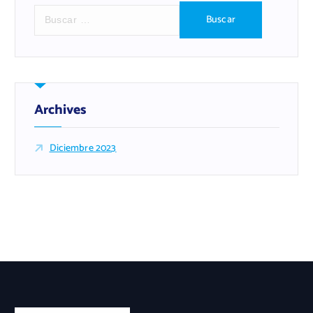
B
u
s
c
a
r
:
Archives
Diciembre 2023