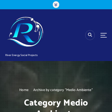
S
k
i
p
t
o
c
o
n
t
River Energy Social Projects
e
n
t
Home
Archive by category "Medio Ambiente"
Category Medio